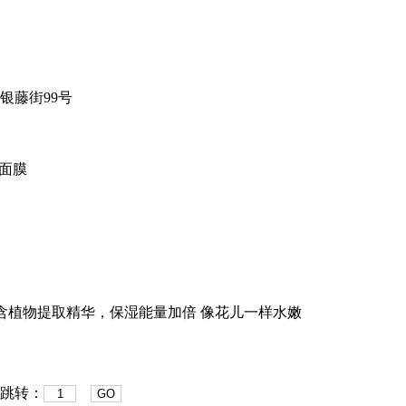
银藤街99号
水面膜
 蕴含植物提取精华，保湿能量加倍 像花儿一样水嫩
 跳转：
GO