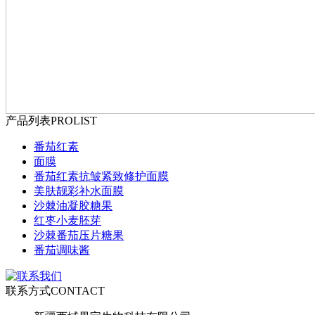
产品列表
PROLIST
番茄红素
面膜
番茄红素抗皱紧致修护面膜
美肤靓彩补水面膜
沙棘油凝胶糖果
红枣小麦胚芽
沙棘番茄压片糖果
番茄调味酱
联系方式
CONTACT